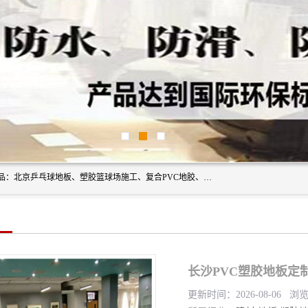
北京奥丽奇地板有限公司是一家医院专用地胶厂家，主营产品：北京乒乓球地板、塑胶篮球场施工、复合PVC地胶、学校PVC地板、幼儿园地胶等，奥丽奇是一家销售为一体PVC地板，塑胶地板为主的销售企业，公司所生产的PVC塑胶地板产品主要用于办公楼、医院、 机场、学校、幼儿园、商场、交通工具、宾馆、车站等公共场所。
长沙PVC塑胶地板定制
更新时间：2026-08-06 浏