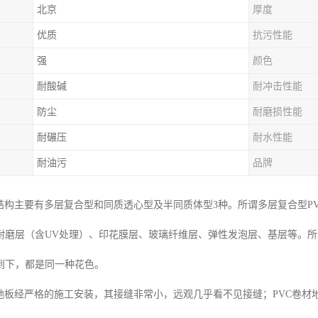
北京
厚度
优质
抗污性能
强
颜色
耐酸碱
耐冲击性能
防尘
耐磨损性能
耐碾压
耐水性能
耐油污
品牌
从结构主要有多层复合型和同质透心型及半同质体型3种。所谓多层复合型PV
耐磨层（含UV处理）、印花膜层、玻璃纤维层、弹性发泡层、基层等。所
到下，都是同一种花色。
材地板经严格的施工安装，其接缝非常小，远观几乎看不见接缝；PVC卷