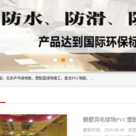
北京奥丽奇地板有限公司是一家医院专用地胶厂家，主营产品：北京乒乓球地板、塑胶篮球场施工、复合PVC地胶、学校PVC地板、幼儿园地胶等，奥丽奇是一家销售为一体PVC地板，塑胶地板为主的销售企业，公司所生产的PVC塑胶地板产品主要用于办公楼、医院、 机场、学校、幼儿园、商场、交通工具、宾馆、车站等公共场所。
鹤壁羽毛球场PVC塑
更新时间：2026-08-09 浏