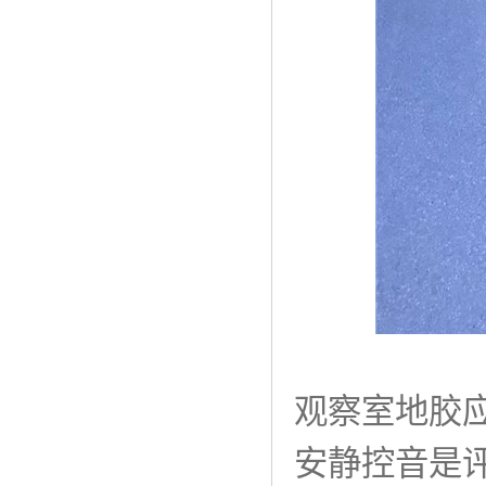
观察室地胶
安静控音是评