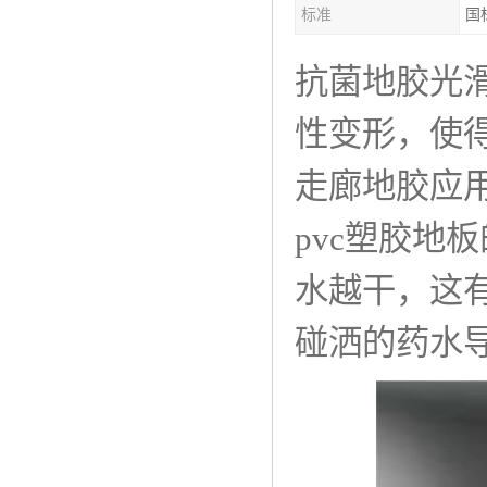
标准
国
抗菌地胶光
性变形，使
走廊地胶应
pvc塑胶地
水越干，这
碰洒的药水