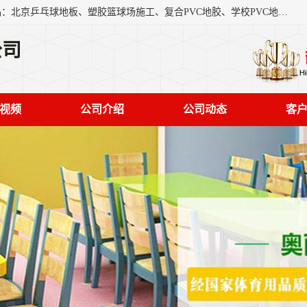
北京奥丽奇地板有限公司是一家医院专用地胶厂家，主营产品：北京乒乓球地板、塑胶篮球场施工、复合PVC地胶、学校PVC地板、幼儿园地胶等，奥丽奇是一家销售为一体PVC地板，塑胶地板为主的销售企业，公司所生产的PVC塑胶地板产品主要用于办公楼、医院、 机场、学校、幼儿园、商场、交通工具、宾馆、车站等公共场所。
公司
视频
公司介绍
公司动态
客