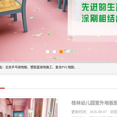
北京奥丽奇地板有限公司是一家医院专用地胶厂家，主营产品：北京乒乓球地板、塑胶篮球场施工、复合PVC地胶、学校PVC地板、幼儿园地胶等，奥丽奇是一家销售为一体PVC地板，塑胶地板为主的销售企业，公司所生产的PVC塑胶地板产品主要用于办公楼、医院、 机场、学校、幼儿园、商场、交通工具、宾馆、车站等公共场所。
桂林幼儿园室外地板
更新时间：2026-08-07 浏