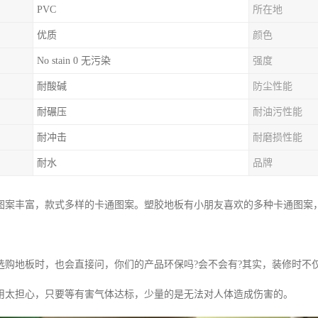
PVC
所在地
优质
颜色
No stain 0 无污染
强度
耐酸碱
防尘性能
耐碾压
耐油污性能
耐冲击
耐磨损性能
耐水
品牌
图案丰富，款式多样的卡通图案。塑胶地板有小朋友喜欢的多种卡通图案
选购地板时，也会直接问，你们的产品环保吗?会不会有?其实，装修时不
用太担心，只要等有害气体达标，少量的是无法对人体造成伤害的。