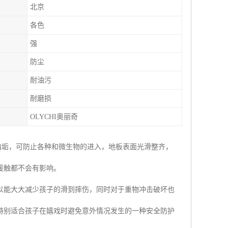
北京
各色
强
防尘
耐油污
耐磨损
OLYCHI奥丽奇
纳垢，可防止各种和微生物的进入，地板表面光滑整齐，
接触都不会有影响。
以能大大减少孩子的滑到摔伤，同时对于重物冲击破坏也
特别适合孩子在嬉戏时避免意外情况发生的一种安全防护