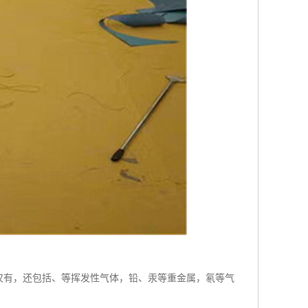
仅有，还包括、等挥发性气体，铅、汞等重金属，氡等气