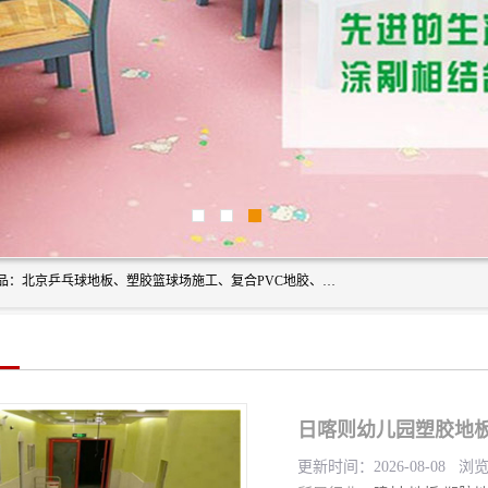
北京奥丽奇地板有限公司是一家医院专用地胶厂家，主营产品：北京乒乓球地板、塑胶篮球场施工、复合PVC地胶、学校PVC地板、幼儿园地胶等，奥丽奇是一家销售为一体PVC地板，塑胶地板为主的销售企业，公司所生产的PVC塑胶地板产品主要用于办公楼、医院、 机场、学校、幼儿园、商场、交通工具、宾馆、车站等公共场所。
日喀则幼儿园塑胶地
更新时间：2026-08-08 浏