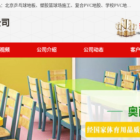
北京奥丽奇地板有限公司是一家医院专用地胶厂家，主营产品：北京乒乓球地板、塑胶篮球场施工、复合PVC地胶、学校PVC地板、幼儿园地胶等，奥丽奇是一家销售为一体PVC地板，塑胶地板为主的销售企业，公司所生产的PVC塑胶地板产品主要用于办公楼、医院、 机场、学校、幼儿园、商场、交通工具、宾馆、车站等公共场所。
公司
视频
公司介绍
公司动态
客