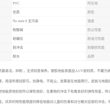
PVC
所在地
优质
颜色
No stain 0 无污染
强度
耐酸碱
防尘性能
耐碾压
耐油污性能
耐冲击
耐磨损性能
耐水
品牌
抗菌易洁，抑制 ，无须刻意保养。塑胶地板表面加入UV层材质，不藏污
便，用湿布擦拭即可。抗静电、不吸尘。就算是在地面爬行，皮肤与地面
材地板质地较软所以弹性很好，在重物的冲击下有着良好的弹性恢复，所
复。优异的特性能限度的降低地面对儿童的伤害和对分散对足部的冲击，