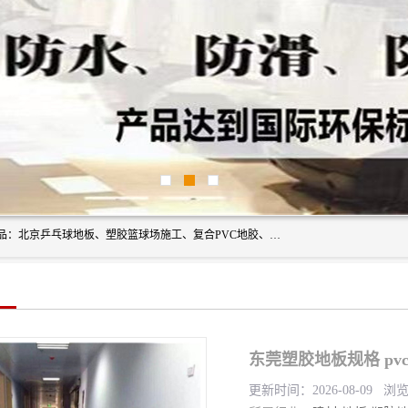
北京奥丽奇地板有限公司是一家医院专用地胶厂家，主营产品：北京乒乓球地板、塑胶篮球场施工、复合PVC地胶、学校PVC地板、幼儿园地胶等，奥丽奇是一家销售为一体PVC地板，塑胶地板为主的销售企业，公司所生产的PVC塑胶地板产品主要用于办公楼、医院、 机场、学校、幼儿园、商场、交通工具、宾馆、车站等公共场所。
东莞塑胶地板规格 pv
更新时间：2026-08-09 浏