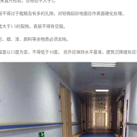
2米直尺检验，空隙应不大于2。
面不得过于粗糙及有多的孔隙，对轻微起砂地面应作表面硬化处理。
度大于1.5的裂隙。表层不得有空鼓。
污、蜡、漆、颜料等余物质必须去除。
温度以15度为宜，不得低于10度。 另外应保持水平基准，建筑沉降缝处