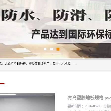
北京奥丽奇地板有限公司是一家医院专用地胶厂家，主营产品：北京乒乓球地板、塑胶篮球场施工、复合PVC地胶、学校PVC地板、幼儿园地胶等，奥丽奇是一家销售为一体PVC地板，塑胶地板为主的销售企业，公司所生产的PVC塑胶地板产品主要用于办公楼、医院、 机场、学校、幼儿园、商场、交通工具、宾馆、车站等公共场所。
青岛塑胶地板规格 pv
更新时间：2026-08-08 浏