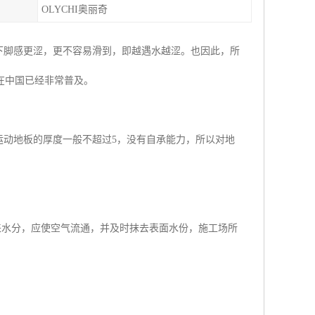
OLYCHI奥丽奇
况下脚感更涩，更不容易滑到，即越遇水越涩。也因此，所
在中国已经非常普及。
运动地板的厚度一般不超过5，没有自承能力，所以对地
来水分，应使空气流通，并及时抹去表面水份，施工场所