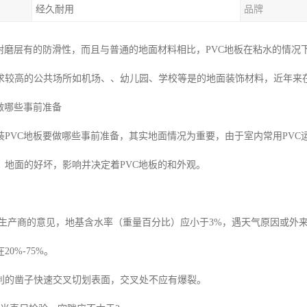
经久耐用
品牌
的耐磨层有的防滑性，而且与普通的地面材料相比，PVC地板在粘水的情
求较高的公共场所如机场、、幼儿园、学校等是的地面装饰材料，近年来
做哪些事前准备
装PVC地板要做哪些事前准备，其实地面情况为重要，由于室内常用PVC
。地面的好坏，影响并决定着PVC地板的和外观。
生产商的意见，地基含水率（重量百分比）应小于3%，遇天气原因或外
20%-75%。
利的凿子快速交叉切划表面，交叉处不应有爆裂。