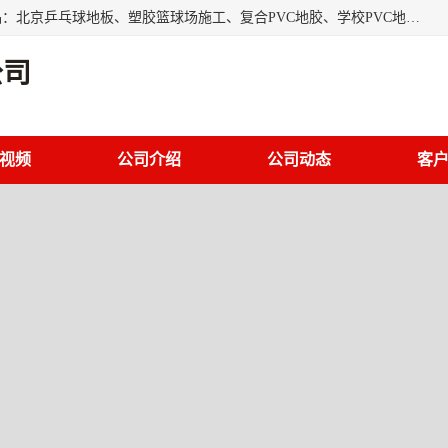
北京奥丽奇地板有限公司是一家医院专用地胶厂家，主营产品：北京乒乓球地板、塑胶篮球场施工、复合PVC地胶、学校PVC地板、幼儿园地胶等，奥丽奇是一家销售为一体PVC地板，塑胶地板为主的销售企业，公司所生产的PVC塑胶地板产品主要用于办公楼、医院、 机场、学校、幼儿园、商场、交通工具、宾馆、车站等公共场所。
公司
视频
公司介绍
公司动态
客