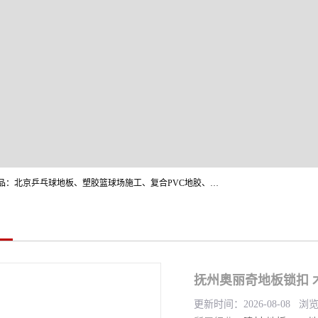
北京奥丽奇地板有限公司是一家医院专用地胶厂家，主营产品：北京乒乓球地板、塑胶篮球场施工、复合PVC地胶、学校PVC地板、幼儿园地胶等，奥丽奇是一家销售为一体PVC地板，塑胶地板为主的销售企业，公司所生产的PVC塑胶地板产品主要用于办公楼、医院、 机场、学校、幼儿园、商场、交通工具、宾馆、车站等公共场所。
抚州奥丽奇地板锁扣 
更新时间：2026-08-08 浏