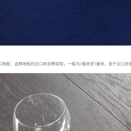
锁扣地板：这种地板的企口和舌榫较短，一般为3毫米至5毫米，由于企口