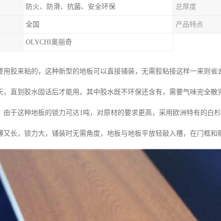
防火、防滑、抗菌、安全环保
总厚度
全国
产品特点
OLYCHI奥丽奇
要用胶来粘的，这种新型的地板可以直接铺装，无需胶粘接这样一来则省
天，直到胶水固话后才能用，其中胶水既不环保还含有，需要气味完全散
：由于这种地板的锁力可达1吨，对原材的要求更高，采用欧洲特有的白
薄又长，锁力大，铺装时无需角度，地板与地板平放轻敲入槽，在门框和