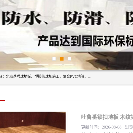
北京奥丽奇地板有限公司是一家医院专用地胶厂家，主营产品：北京乒乓球地板、塑胶篮球场施工、复合PVC地胶、学校PVC地板、幼儿园地胶等，奥丽奇是一家销售为一体PVC地板，塑胶地板为主的销售企业，公司所生产的PVC塑胶地板产品主要用于办公楼、医院、 机场、学校、幼儿园、商场、交通工具、宾馆、车站等公共场所。
吐鲁番锁扣地板 木纹
更新时间：2026-08-08 浏