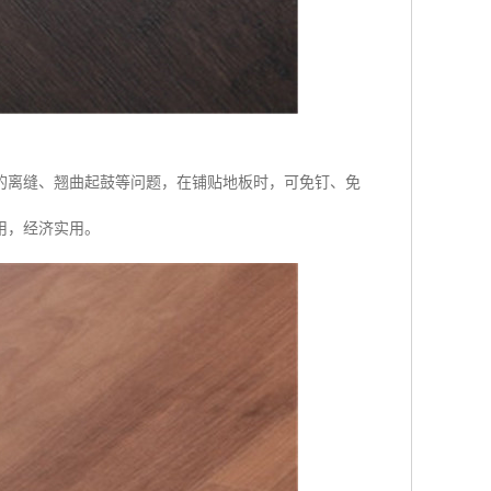
的离缝、翘曲起鼓等问题，在铺贴地板时，可免钉、免
用，经济实用。