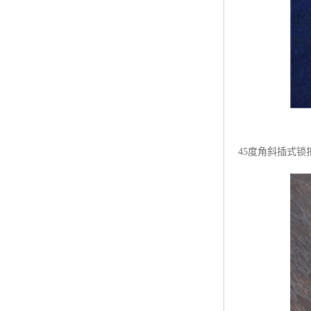
45度角斜插式