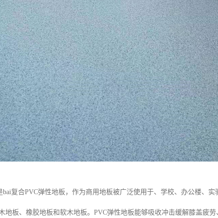
就是bai复合PVC弹性地板，作为商用地板被广泛使用于、学校、办公楼
合木地板、橡胶地板和软木地板。PVC弹性地板能够吸收冲击缓解膝盖疲