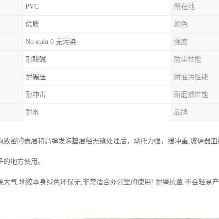
PVC
所在地
优质
颜色
No stain 0 无污染
强度
耐酸碱
防尘性能
耐碾压
耐油污性能
耐冲击
耐磨损性能
耐水
品牌
构致密的表层和高弹发泡垫层经无缝处理后，承托力强，缓冲重,玻璃器
子的地方使用。
大气,地胶本身绿色环保无,非常适合办公室的使用! 耐磨抗菌,不会轻易产