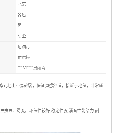
北京
各色
强
防尘
耐油污
耐磨损
OLYCHI奥丽奇
皿掉到地上不易碎裂，保证脚感舒适，接近于地毯，非常适
生虫蛀、霉变。环保性较好,稳定性强,消音性能给力,耐