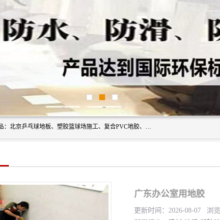
北京奥丽奇地板有限公司是一家医院专用地胶厂家，主营产品：北京乒乓球地板、塑胶篮球场施工、复合PVC地胶、学校PVC地板、幼儿园地胶等，奥丽奇是一家销售为一体PVC地板，塑胶地板为主的销售企业，公司所生产的PVC塑胶地板产品主要用于办公楼、医院、 机场、学校、幼儿园、商场、交通工具、宾馆、车站等公共场所。
广东办公室用地胶
更新时间：2026-08-07 浏