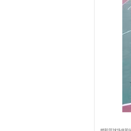
塑胶篮球场底胶