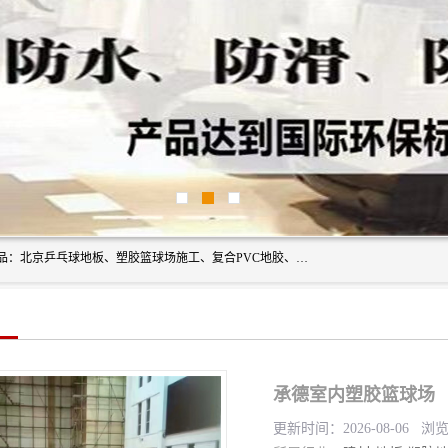
北京奥丽奇地板有限公司是一家医院专用地胶厂家，主营产品：北京乒乓球地板、塑胶篮球场施工、复合PVC地胶、学校PVC地板、幼儿园地胶等，奥丽奇是一家销售为一体PVC地板，塑胶地板为主的销售企业，公司所生产的PVC塑胶地板产品主要用于办公楼、医院、 机场、学校、幼儿园、商场、交通工具、宾馆、车站等公共场所。
承德室内塑胶篮球场
更新时间：2026-08-06 浏