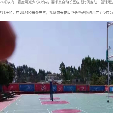
少4米以内，宽度可减少2米以内，要求其变动长宽应成比例变动；篮球场
置灯杆的，在球场外2米外布置，篮球馆天花板或低障碍物的高度至少应为