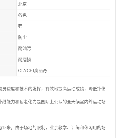
北京
各色
强
防尘
耐油污
耐磨损
OLYCHI奥丽奇
动员速度和技术的发挥，有效地提高运动成绩，降低摔伤
外线能力和耐老化力是国际上公认的全天候室内外运动场
为15米，由于场地的限制，业余教学、训练和休闲用的场