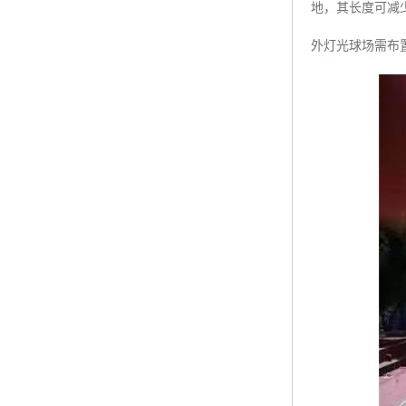
地，其长度可减
外灯光球场需布