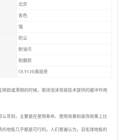
北京
各色
强
防尘
耐油污
耐磨损
OLYCHI奥丽奇
在摔跤或滑倒的时候，密闭泡沫背层技术提供的缓冲作用
那么苛刻，主要是在使用寿命、使用效果和装饰效果上比
质的地板几乎都是可行的。人们普遍认为，羽毛球地板的