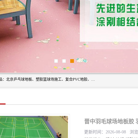
北京奥丽奇地板有限公司是一家医院专用地胶厂家，主营产品：北京乒乓球地板、塑胶篮球场施工、复合PVC地胶、学校PVC地板、幼儿园地胶等，奥丽奇是一家销售为一体PVC地板，塑胶地板为主的销售企业，公司所生产的PVC塑胶地板产品主要用于办公楼、医院、 机场、学校、幼儿园、商场、交通工具、宾馆、车站等公共场所。
晋中羽毛球场地板胶 
更新时间：2026-08-08 浏