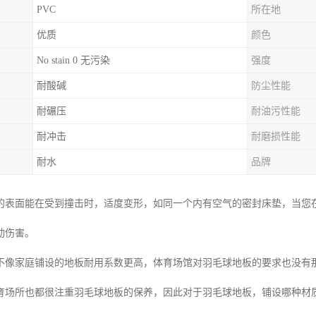
PVC
所在地
优质
颜色
No stain 0 无污染
强度
耐酸碱
防尘性能
耐碾压
耐油污性能
耐冲击
耐磨损性能
耐水
品牌
的表面能在受到撞击时，适度变形，如同一个内有空气的密封床垫，当您
动伤害。
不像家庭铺设的地板耐用系数更高，体育场馆对羽毛球地板的要求也没有
育场所也都很注重羽毛球地板的保养，因此对于羽毛球地板，铺设哪种材