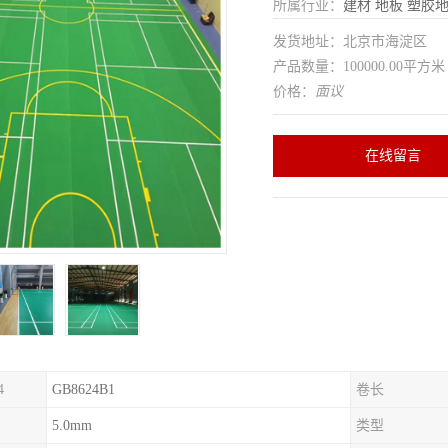
所属行业：
建材
地板
塑胶
发货地址：北京市海淀区
产品数量：100000.00平方米
价格：
面议
在线留言
4
GB8624B1
卷长
5.0mm
类型