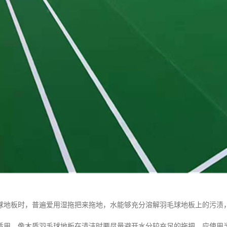
球地板时，普遍爱用湿拖把来拖地，水能够充分溶解羽毛球地板上的污渍
适用。像木质羽毛球地板在清洁时要尽量避开水分较充足的拖把，应使用