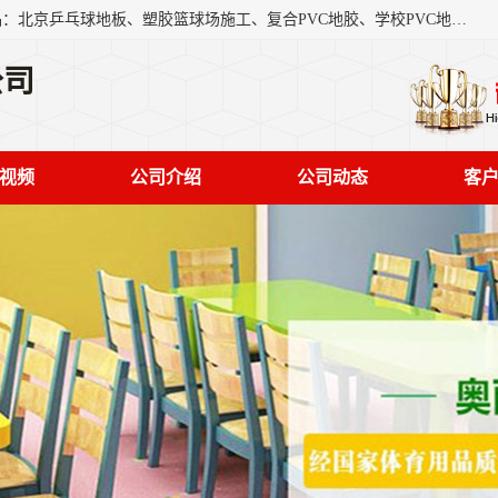
北京奥丽奇地板有限公司是一家医院专用地胶厂家，主营产品：北京乒乓球地板、塑胶篮球场施工、复合PVC地胶、学校PVC地板、幼儿园地胶等，奥丽奇是一家销售为一体PVC地板，塑胶地板为主的销售企业，公司所生产的PVC塑胶地板产品主要用于办公楼、医院、 机场、学校、幼儿园、商场、交通工具、宾馆、车站等公共场所。
公司
视频
公司介绍
公司动态
客