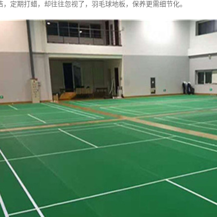
洁，定期打蜡，却往往忽视了，羽毛球地板，保养更需细节化。