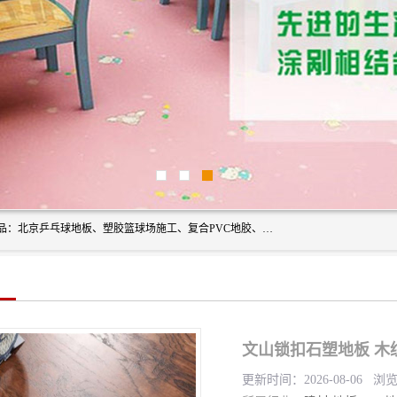
北京奥丽奇地板有限公司是一家医院专用地胶厂家，主营产品：北京乒乓球地板、塑胶篮球场施工、复合PVC地胶、学校PVC地板、幼儿园地胶等，奥丽奇是一家销售为一体PVC地板，塑胶地板为主的销售企业，公司所生产的PVC塑胶地板产品主要用于办公楼、医院、 机场、学校、幼儿园、商场、交通工具、宾馆、车站等公共场所。
文山锁扣石塑地板 木
更新时间：2026-08-06 浏