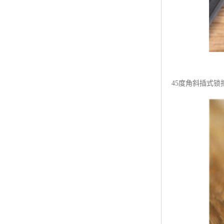
45度角斜插式