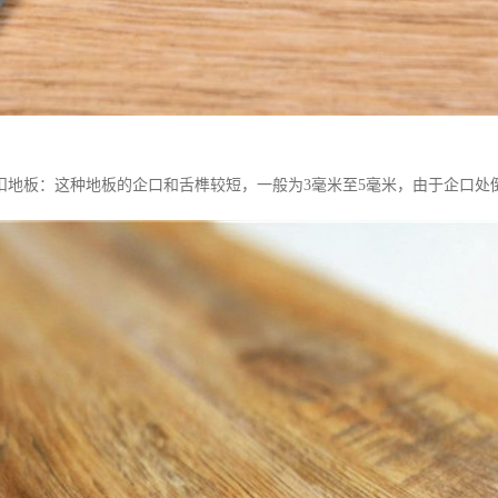
锁扣地板：这种地板的企口和舌榫较短，一般为3毫米至5毫米，由于企口