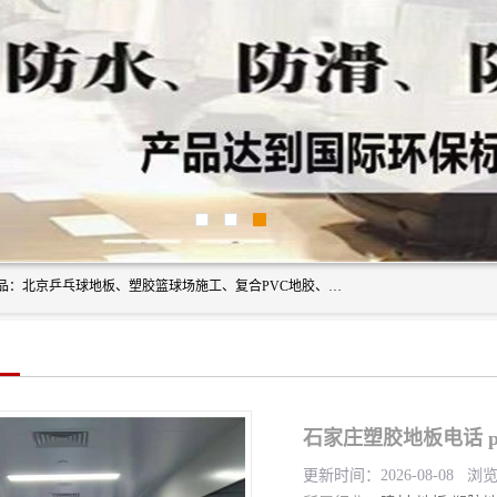
北京奥丽奇地板有限公司是一家医院专用地胶厂家，主营产品：北京乒乓球地板、塑胶篮球场施工、复合PVC地胶、学校PVC地板、幼儿园地胶等，奥丽奇是一家销售为一体PVC地板，塑胶地板为主的销售企业，公司所生产的PVC塑胶地板产品主要用于办公楼、医院、 机场、学校、幼儿园、商场、交通工具、宾馆、车站等公共场所。
石家庄塑胶地板电话 
更新时间：2026-08-08 浏