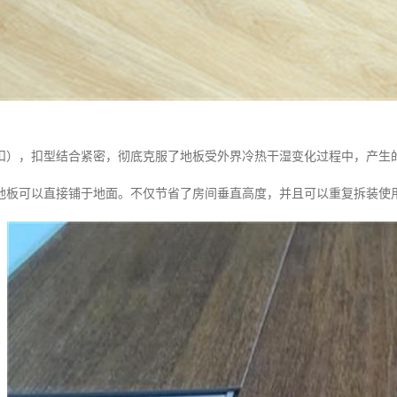
扣），扣型结合紧密，彻底克服了地板受外界冷热干湿变化过程中，产生
地板可以直接铺于地面。不仅节省了房间垂直高度，并且可以重复拆装使