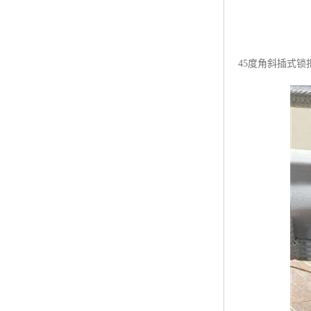
45度角斜插式