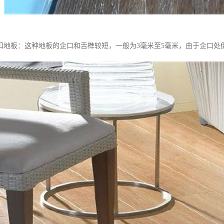
锁扣地板：这种地板的企口和舌榫较短，一般为3毫米至5毫米，由于企口