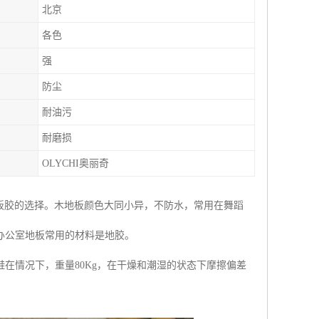
北京
各色
强
防尘
耐油污
耐磨损
OLYCHI奥丽奇
板胶的选择。木地板颜色大同小异，不防水，常用在舞蹈
办公室地板常用的材料是地胶。
在情况下，重量80Kg，在干燥和潮湿的状态下摩擦偏差