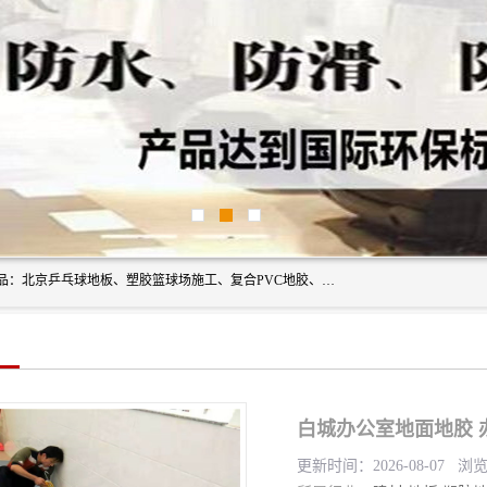
北京奥丽奇地板有限公司是一家医院专用地胶厂家，主营产品：北京乒乓球地板、塑胶篮球场施工、复合PVC地胶、学校PVC地板、幼儿园地胶等，奥丽奇是一家销售为一体PVC地板，塑胶地板为主的销售企业，公司所生产的PVC塑胶地板产品主要用于办公楼、医院、 机场、学校、幼儿园、商场、交通工具、宾馆、车站等公共场所。
白城办公室地面地胶 办
更新时间：2026-08-07 浏