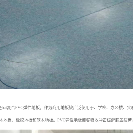
就是bai复合PVC弹性地板，作为商用地板被广泛使用于、学校、办公楼
合木地板、橡胶地板和软木地板。PVC弹性地板能够吸收冲击缓解膝盖疲