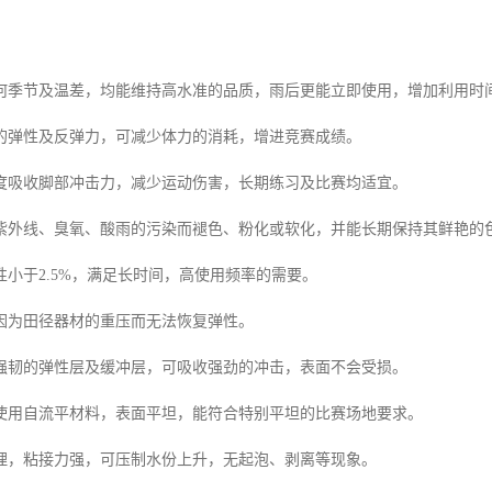
：
何季节及温差，均能维持高水准的品质，雨后更能立即使用，增加利用时
的弹性及反弹力，可减少体力的消耗，增进竞赛成绩。
度吸收脚部冲击力，减少运动伤害，长期练习及比赛均适宜。
紫外线、臭氧、酸雨的污染而褪色、粉化或软化，并能长期保持其鲜艳的
性小于2.5%，满足长时间，高使用频率的需要。
因为田径器材的重压而无法恢复弹性。
强韧的弹性层及缓冲层，可吸收强劲的冲击，表面不会受损。
使用自流平材料，表面平坦，能符合特别平坦的比赛场地要求。
理，粘接力强，可压制水份上升，无起泡、剥离等现象。