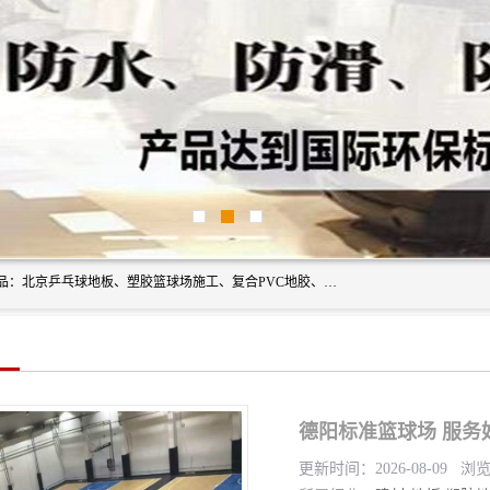
北京奥丽奇地板有限公司是一家医院专用地胶厂家，主营产品：北京乒乓球地板、塑胶篮球场施工、复合PVC地胶、学校PVC地板、幼儿园地胶等，奥丽奇是一家销售为一体PVC地板，塑胶地板为主的销售企业，公司所生产的PVC塑胶地板产品主要用于办公楼、医院、 机场、学校、幼儿园、商场、交通工具、宾馆、车站等公共场所。
德阳标准篮球场 服务
更新时间：2026-08-09 浏