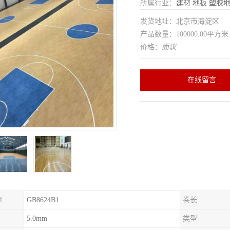
所属行业：
建材
地板
塑胶
发货地址：北京市海淀区
产品数量：100000.00平方米
价格：
面议
在线留言
4
GB8624B1
卷长
5.0mm
类型