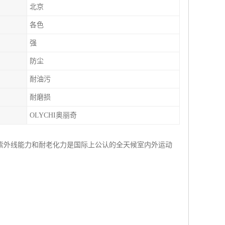
北京
各色
强
防尘
耐油污
耐磨损
OLYCHI奥丽奇
紫外线能力和耐老化力是国际上公认的全天候室内外运动