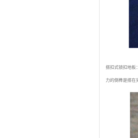
搭扣式锁扣地板
力的倒榫是搭在