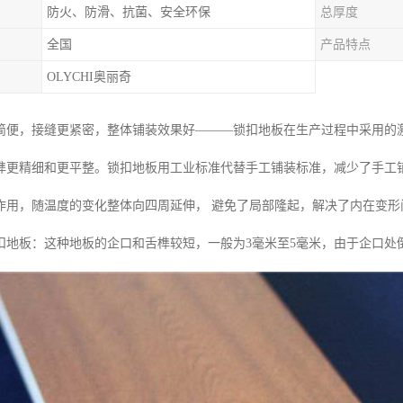
防火、防滑、抗菌、安全环保
总厚度
全国
产品特点
OLYCHI奥丽奇
简便，接缝更紧密，整体铺装效果好———锁扣地板在生产过程中采用的
榫更精细和更平整。锁扣地板用工业标准代替手工铺装标准，减少了手工
作用，随温度的变化整体向四周延伸， 避免了局部隆起，解决了内在变形
锁扣地板：这种地板的企口和舌榫较短，一般为3毫米至5毫米，由于企口