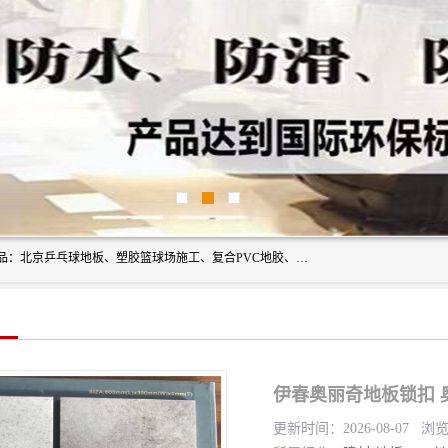
北京奥丽奇地板有限公司是一家医院专用地胶厂家，主营产品：北京乒乓球地板、塑胶篮球场施工、复合PVC地胶、学校PVC地板、幼儿园地胶等，奥丽奇是一家销售为一体PVC地板，塑胶地板为主的销售企业，公司所生产的PVC塑胶地板产品主要用于办公楼、医院、 机场、学校、幼儿园、商场、交通工具、宾馆、车站等公共场所。
伊春奥丽奇地板锁扣 
更新时间：2026-08-07 浏