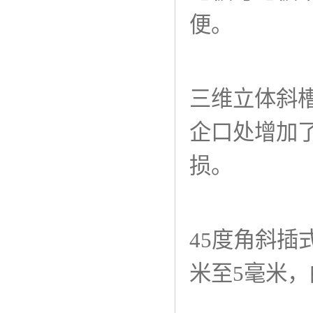
便。
三维立体斜
企口处增加
损。
45度角斜插
米至5毫米