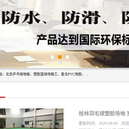
北京奥丽奇地板有限公司是一家医院专用地胶厂家，主营产品：北京乒乓球地板、塑胶篮球场施工、复合PVC地胶、学校PVC地板、幼儿园地胶等，奥丽奇是一家销售为一体PVC地板，塑胶地板为主的销售企业，公司所生产的PVC塑胶地板产品主要用于办公楼、医院、 机场、学校、幼儿园、商场、交通工具、宾馆、车站等公共场所。
桂林羽毛球塑胶场地 
更新时间：2026-08-09 浏