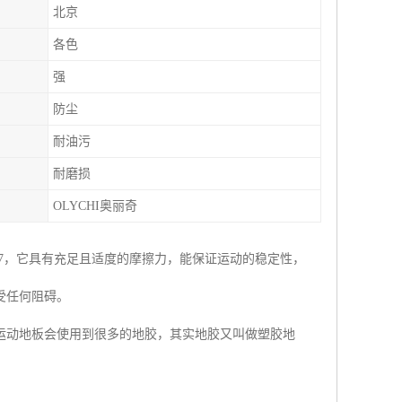
北京
各色
强
防尘
耐油污
耐磨损
OLYCHI奥丽奇
57，它具有充足且适度的摩擦力，能保证运动的稳定性，
受任何阻碍。
运动地板会使用到很多的地胶，其实地胶又叫做塑胶地