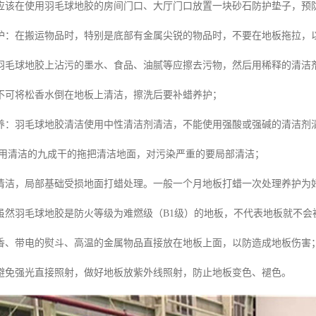
应该在使用羽毛球地胶的房间门口、大厅门口放置一块砂石防护垫子，预
护：在搬运物品时，特别是底部有金属尖锐的物品时，不要在地板拖拉，
羽毛球地胶上沾污的墨水、食品、油腻等应擦去污物，然后用稀释的清洁
不可将松香水倒在地板上清洁，擦洗后要补蜡养护；
养：羽毛球地胶清洁使用中性清洁剂清洁，不能使用强酸或强碱的清洁剂
使用清洁的九成干的拖把清洁地面，对污染严重的要局部清洁；
清洁，局部基础受损地面打蜡处理。一般一个月地板打蜡一次处理养护为
虽然羽毛球地胶是防火等级为难燃级（B1级）的地板，不代表地板就不会
香、带电的熨斗、高温的金属物品直接放在地板上面，以防造成地板伤害
避免强光直接照射，做好地板放紫外线照射，防止地板变色、褪色。