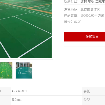
所属行业：
建材
地板
塑胶
发货地址：北京市海淀区
产品数量：100000.00平方米
价格：
面议
在线留言
4
GB8624B1
卷长
5.0mm
类型