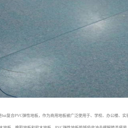
就是bai复合PVC弹性地板，作为商用地板被广泛使用于、学校、办公楼
合木地板、橡胶地板和软木地板。PVC弹性地板能够吸收冲击缓解膝盖疲