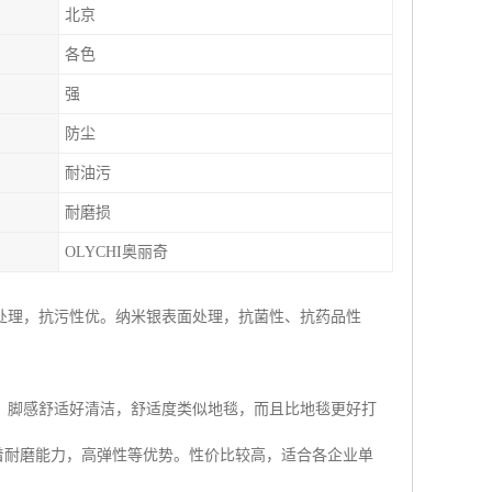
北京
各色
强
防尘
耐油污
耐磨损
OLYCHI奥丽奇
处理，抗污性优。纳米银表面处理，抗菌性、抗药品性
。脚感舒适好清洁，舒适度类似地毯，而且比地毯更好打
板,有着耐磨能力，高弹性等优势。性价比较高，适合各企业单