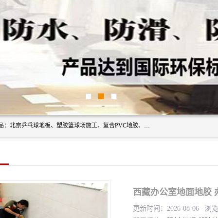
北京奥丽奇地板有限公司是一家医院专用地胶厂家，主营产品：北京乒乓球地板、塑胶篮球场施工、复合PVC地胶、学校PVC地板、幼儿园地胶等，奥丽奇是一家销售为一体PVC地板，塑胶地板为主的销售企业，公司所生产的PVC塑胶地板产品主要用于办公楼、医院、 机场、学校、幼儿园、商场、交通工具、宾馆、车站等公共场所。
西藏办公室地面地胶 办
更新时间：2026-08-06 浏