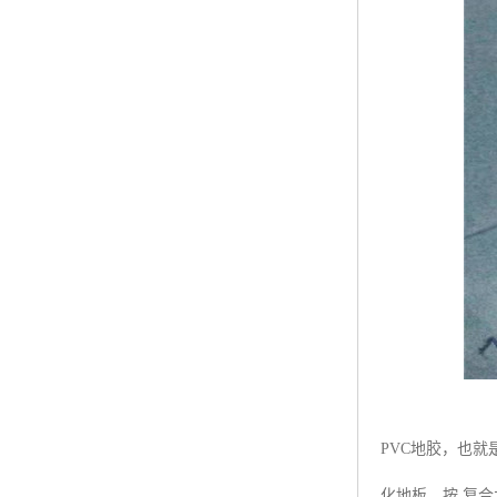
PVC地胶，也
化地板、按 复