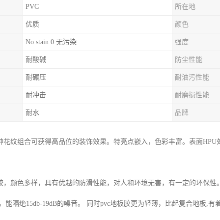
PVC
所在地
优质
颜色
No stain 0 无污染
强度
耐酸碱
防尘性能
耐碾压
耐油污性能
耐冲击
耐磨损性能
耐水
品牌
种花纹组合可获得高品位的装饰效果。特亮点嵌入，色彩丰富。表面HPU
胶，颜色多样，具有优越的防滑性能，对人和环境无害，有一定的环保性
，能隔绝15db-19dB的噪音。 同时pvc地板胶更为轻薄，比起复合地