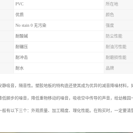
PVC
所在地
优质
颜色
No stain 0 无污染
强度
耐酸碱
防尘性能
耐碾压
耐油污性能
耐冲击
耐磨损性能
耐水
品牌
安静吸音，隔音性。塑胶地板的特构造还使其成为优异的减音降噪材料，
降低脚步的噪音，降低重物移动的噪音，吸收空中传导的声音，给幼稚园
一般有以下三个：外观质量、加工精度、理化性能。在购买时，一定要清