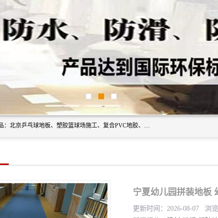
北京奥丽奇地板有限公司是一家医院专用地胶厂家，主营产品：北京乒乓球地板、塑胶篮球场施工、复合PVC地胶、学校PVC地板、幼儿园地胶等，奥丽奇是一家销售为一体PVC地板，塑胶地板为主的销售企业，公司所生产的PVC塑胶地板产品主要用于办公楼、医院、 机场、学校、幼儿园、商场、交通工具、宾馆、车站等公共场所。
宁夏幼儿园拼装地板 
更新时间：2026-08-07 浏