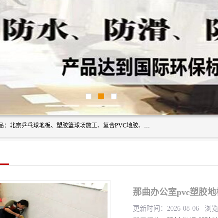
北京奥丽奇地板有限公司是一家医院专用地胶厂家，主营产品：北京乒乓球地板、塑胶篮球场施工、复合PVC地胶、学校PVC地板、幼儿园地胶等，奥丽奇是一家销售为一体PVC地板，塑胶地板为主的销售企业，公司所生产的PVC塑胶地板产品主要用于办公楼、医院、 机场、学校、幼儿园、商场、交通工具、宾馆、车站等公共场所。
那曲办公室pvc塑胶
更新时间：2026-08-06 浏