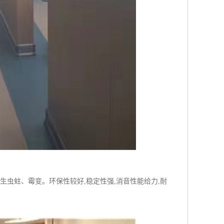
生虫蛀、霉变。环保性较好,稳定性强,消音性能给力,耐