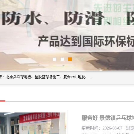
北京奥丽奇地板有限公司是一家医院专用地胶厂家，主营产品：北京乒乓球地板、塑胶篮球场施工、复合PVC地胶、学校PVC地板、幼儿园地胶等，奥丽奇是一家销售为一体PVC地板，塑胶地板为主的销售企业，公司所生产的PVC塑胶地板产品主要用于办公楼、医院、 机场、学校、幼儿园、商场、交通工具、宾馆、车站等公共场所。
服务好 景德镇乒乓球
更新时间：2026-08-07 浏