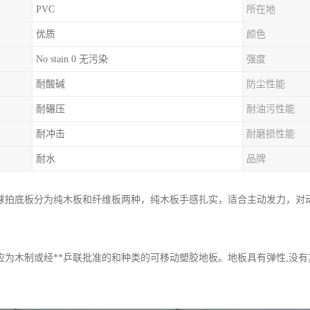
PVC
所在地
优质
颜色
No stain 0 无污染
强度
耐酸碱
防尘性能
耐碾压
耐油污性能
耐冲击
耐磨损性能
耐水
品牌
球拍底板分为纯木板和纤维板两种，纯木板手感扎实，适合主动发力，对
应为木制或经**乒联批准的和种类的可移动塑胶地板。地板具有弹性,没