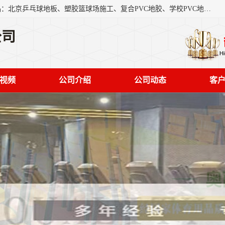
北京奥丽奇地板有限公司是一家医院专用地胶厂家，主营产品：北京乒乓球地板、塑胶篮球场施工、复合PVC地胶、学校PVC地板、幼儿园地胶等，奥丽奇是一家销售为一体PVC地板，塑胶地板为主的销售企业，公司所生产的PVC塑胶地板产品主要用于办公楼、医院、 机场、学校、幼儿园、商场、交通工具、宾馆、车站等公共场所。
公司
视频
公司介绍
公司动态
客