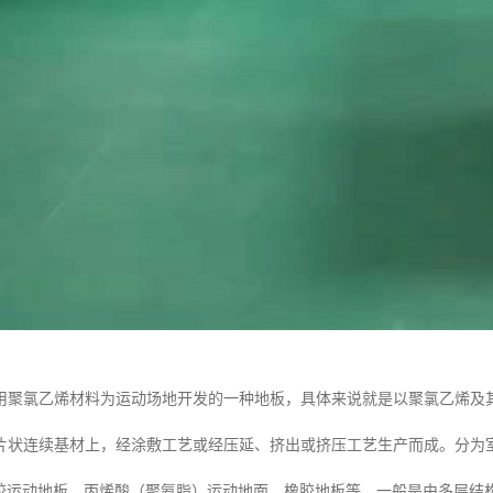
用聚氯乙烯材料为运动场地开发的一种地板，具体来说就是以聚氯乙烯及
片状连续基材上，经涂敷工艺或经压延、挤出或挤压工艺生产而成。分为
塑胶运动地板、丙烯酸（聚氨脂）运动地面、橡胶地板等。一般是由多层结构