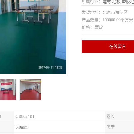
所属行业：
建材
地板
塑胶
发货地址：北京市海淀区
产品数量：100000.00平方米
价格：
面议
在线留言
4
GB8624B1
卷长
5.0mm
类型