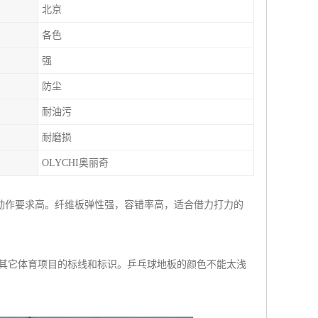
北京
各色
强
防尘
耐油污
耐磨损
OLYCHI奥丽奇
动作要求高。纤维板弹性强，容错率高，适合借力打力的
有其它体育项目的标线和标识。乒乓球地板的颜色不能太浅