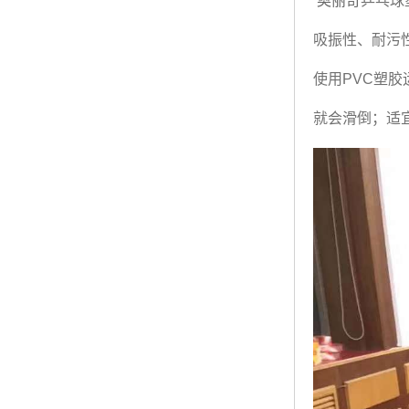
奥丽奇
乒乓球
吸振性、耐污
使用
PVC
塑胶
就会滑倒；适