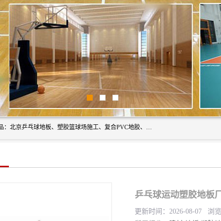
北京奥丽奇地板有限公司是一家医院专用地胶厂家，主营产品：北京乒乓球地板、塑胶篮球场施工、复合PVC地胶、学校PVC地板、幼儿园地胶等，奥丽奇是一家销售为一体PVC地板，塑胶地板为主的销售企业，公司所生产的PVC塑胶地板产品主要用于办公楼、医院、 机场、学校、幼儿园、商场、交通工具、宾馆、车站等公共场所。
乒乓球运动塑胶地板厂家
更新时间：2026-08-07 浏